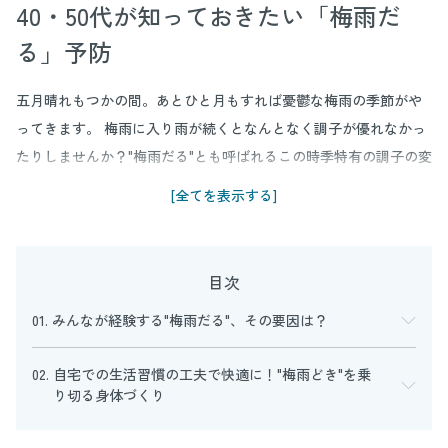
40・50代が知っておきたい「梅雨だ
る」予防
五月晴れもつかの間。あとひと月もすれば憂鬱な梅雨の季節がや
ってきます。 梅雨に入り雨が続くとなんとなく調子が優れなかっ
たりしませんか？"梅雨だる"とも呼ばれるこの時季特有の調子の変
化、その要因は低気圧や高湿度、寒暖差などさまざまです。
[全てを表示する]
でも、「天候だから仕方ない」と諦める必要はありません。簡単
な自宅での生活習慣の工夫やアイデアなどで快適に過ごせること
もあるのです。ここでは「このみ こころとからだクリニック」の
目次
院長、木村好珠先生に、"梅雨だる"の要因とその対処法を伺いまし
01. みんなが経験する"梅雨だる"、その要因は？
た。
02. 自宅での生活習慣の工夫で快適に！"梅雨どき"を乗
り切る身体づくり