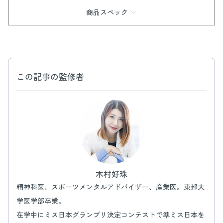
商品スペック
商品情報
内容量：1袋（3錠×10回分）
効果・効能：あせも、荒れ性、打ち身、肩の凝り、くじ
き、神経痛、湿しん、しもやけ、痔、冷え症、腰痛、リウ
この記事の監修者
マチ、疲労回復、ひび、あかぎれ、産前産後の冷え症、に
きび
有効成分：重炭酸Na、炭酸Na、硫酸Na
その他の成分：コハク酸、クララエキス-1、ゴボウエキ
ス、ショウキョウエキス、センキュウエキス、トウキエキ
ス-1、人参エキス、桃葉エキス、マルチトール、グリシ
ン、ラウロイルグルタミン酸Na、無水ケイ酸、無水エタノ
ール、BG、香料、リボフラビン、タルク
木村好珠
精神科医、スポーツメンタルアドバイザー、産業医。東邦大
学医学部卒業。
在学中にミス日本グランプリ決定コンテストで準ミス日本を