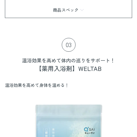
商品スペック
商品情報
色：アッシュグレー、オフホワイト
材質
03
甲皮の使用材：ポリエステル
底材の種類：合成底
サイズ
温浴効果を高めて体内の巡りをサポート！
Sサイズ：21.0cm〜22.5cm
【薬用入浴剤】WELTAB
Mサイズ：23.0cm〜24.5cm
＊底面の高さは約4.5cmとなります。
生産国：中国
温浴効果を高めて身体を温める！