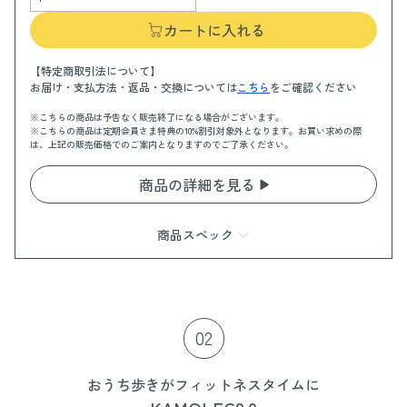
カートに入れる
【特定商取引法について】
お届け・支払方法・返品・交換については
こちら
をご確認ください
※こちらの商品は予告なく販売終了になる場合がございます。
※こちらの商品は定期会員さま特典の10%割引対象外となります。お買い求めの際
は、上記の販売価格でのご案内となりますのでご了承ください。
商品の詳細を見る
商品スペック
商品情報
カラー：ベージュ
材質：TPE(エラストマー)
02
サイズ：W約130mm×H約36mm
おうち歩きがフィットネスタイムに