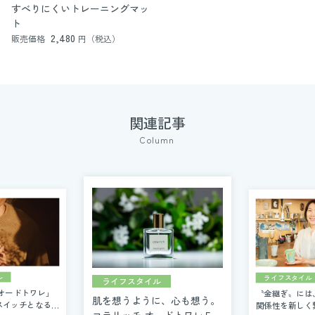
すべりにくいトレーニングマッ
ト
2,480
販売価格
円（税込）
関連記事
Column
ライフスタイル
ル
ライフスタイル
〝金継ぎ〟には
オードトワレ」
肌を想うように、心も想う。
関係性を新しく
スイッチとなる私
コラリッチ オードトワレ５つ