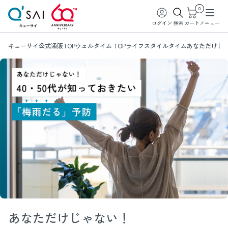
0
ログイン
検索
カート
メニュー
キューサイ公式通販TOP
ウェルタイム TOP
ライフスタイルタイム
あなただけじゃ
あなただけじゃない！