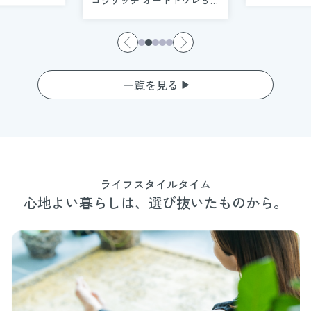
ります
”です
の物語❺
一覧を見る
ライフスタイルタイム
心地よい暮らしは、選び抜いたものから。