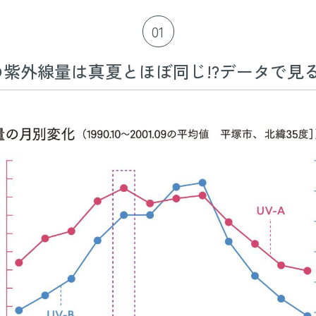
01
の紫外線量は真夏とほぼ同じ!?データで見