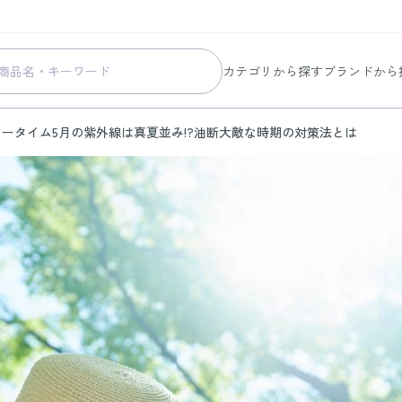
カテゴリから探す
ブランドから
スキンケア
コラリッチ
ィータイム
5月の紫外線は真夏並み!?油断大敵な時期の対策法とは
メイク
コラリッチ
ボディ&ヘアケア
コラリッチ
ヘルスケア
BIONIA
美容・健康グッズ
ひざサポー
暮らしの雑貨
ケール青汁
すべての商品