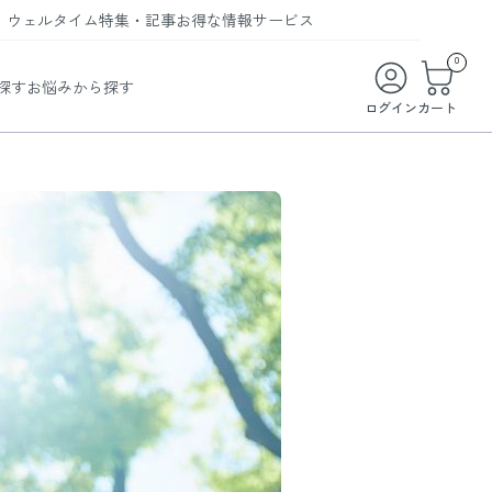
ウェルタイム
特集・記事
お得な情報
サービス
ウェルタイム
今月の特集
オンライン特典
お得な商品・お試し商品
0
探す
お悩みから探す
ビューティータイム
WELMAG
メンバーシッププログラム
WEB限定/期間限定キャンペーン
ログイン
カート
ヘルスケアタイム
LINEお友達登録
まとめ買い商品
ソア
フィットネスタイム
よくあるご質問
 オードトワレ
ライフスタイルタイム
お問い合わせ
ご利用ガイド
トコラーゲン