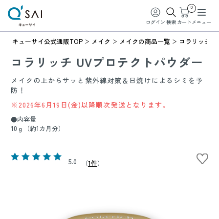
0
ログイン
検索
カート
メニュー
キューサイ公式通販TOP
メイク
メイクの商品一覧
コラリッチ 
コラリッチ UVプロテクトパウダー
メイクの上からサッと紫外線対策＆日焼けによるシミを予
防！
※2026年6月19日(金)以降順次発送となります。
●内容量
10ｇ（約1カ月分）
5.0
（
1件
）