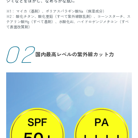
シミなどをぼかし、なめらかな肌に
※1： マイカ（基剤）、ポリアスパラギン酸Na （保湿成分）
※2： 酸化チタン、酸化亜鉛（すべて紫外線散乱剤）、コーンスターチ、ス
テアリン酸Mg（すべて基剤）、水酸化AI、ハイドロゲンジメチコン（すべ
て表面改質剤）
02
国内最高レベルの紫外線カット力