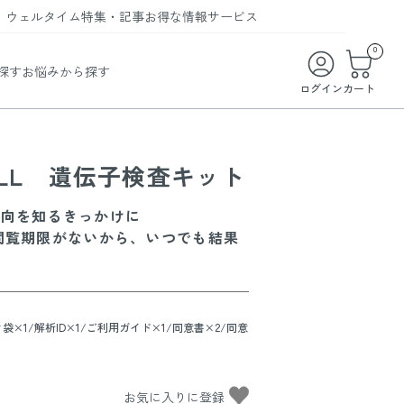
ウェルタイム
特集・記事
お得な情報
サービス
ウェルタイム
今月の特集
オンライン特典
お得な商品・お試し商品
0
探す
お悩みから探す
ビューティータイム
WELMAG
メンバーシッププログラム
WEB限定/期間限定キャンペーン
ログイン
カート
ヘルスケアタイム
LINEお友達登録
まとめ買い商品
ソア
フィットネスタイム
よくあるご質問
LL 遺伝子検査キット
 オードトワレ
ライフスタイルタイム
お問い合わせ
ご利用ガイド
傾向を知るきっかけに
トコラーゲン
閲覧期限がないから、いつでも結果
×1/解析ID×1/ご利用ガイド×1/同意書×2/同意