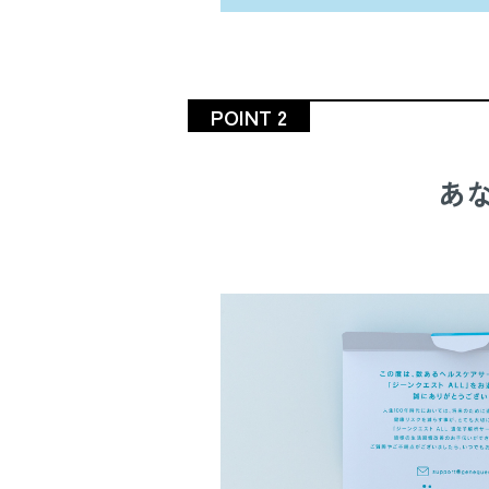
POINT 2
あな