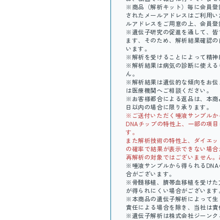
※商品（解析キット）毎に会員登
されたメールアドレスはご利用い
ルアドレスをご用意の上、会員登
※遺伝子研究の促進を通して、皆
ます、そのため、解析結果確認の
います。
※解析を受けることによって精神
※解析結果は病気の診断に使える
ん。
※解析結果は遺伝的な傾向をお伝
は医療機関へご相談ください。
※お客様都合による返品は、本商
日以内の場合に限り承ります。
※ご送付いただく唾液サンプルか
DNAチップの特性上、一部の項
す。
また解析技術の特性上、ダイエット
の確率で結果が表示できない場合
再解析の対象ではございません。
※唾液サンプルから得られるDN
合がございます。
※骨髄移植、臍帯血移植を受けた
が得られにくい場合がございます
※本商品の遺伝子解析によって生
責任による場合を除き、当社は責
※遺伝子解析は株式会社ジーンク