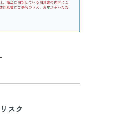
は、商品に同封している同意書の内容にご
該同意書にご署名のうえ、お申込みいただ
康リスク