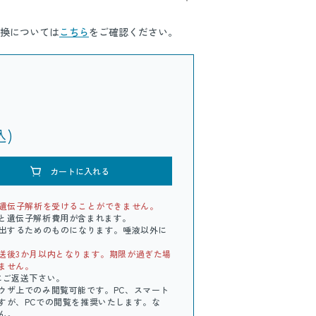
換については
こちら
をご確認ください。
込)
カートに入れる
た遺伝子解析を受けることができません。
と遺伝子解析費用が含まれます。
抽出するためのものになります。唾液以外に
送後3か月以内となります。期限が過ぎた場
ません。
にご返送下さい。
ウザ上でのみ閲覧可能です。PC、スマート
すが、PCでの閲覧を推奨いたします。な
ん。