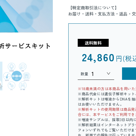
【特定商取引法について】
お届け・送料・支払方法・返品・交
送料無料
24,860
円(税
数量
※18歳未満の方は本商品を用い
※商品代金には遺伝子解析キット
※解析キットは唾液からDNAを
はお使いいただけません。
※解析キットの使用期限は商品発
合には、本サービスをご利用でき
※唾液サンプルは、採取3日以内
※解析結果はインターネットブラ
フォンいずれでもご覧いただけま
お、紙面での報告は行っていませ