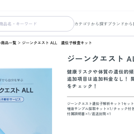
カテゴリから探す
ブランドから
スキンケア
コラリッチ
の商品一覧
ジーンクエスト ALL 遺伝子検査キット
メイク
コラリッチ
ジーンクエスト A
ボディ&ヘアケア
コラリッチ
ヘルスケア
BIONIA
健康リスクや体質の遺伝的
美容・健康グッズ
ひざサポー
追加項目は追加料金なし！ 
をチェック！
暮らしの雑貨
ケール青汁
すべての商品
ジーンクエスト遺伝子解析キット 1セット
唾液サンプル採取キット×1/チャック付き袋
付属説明書×1/返送封筒×1