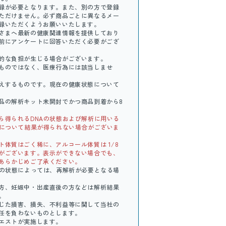
録が必要となります。また、別の方で登録
ただけません。必ず商品ごとに異なるメー
録いただくようお願いいたします。
さまへ最新の健康関連情報を提供しており
前にアンケートに回答いただく必要がござ
的な負担が生じる場合がございます。
ものではなく、医療行為には該当しませ
えするものです。現在の健康状態について
品の解析キット未開封でかつ商品到着から8
ら得られるDNAの状態および解析に用いる
目について結果が得られない場合がございま
体質はごく稀に、アルコール体質は 1/8
がございます。表示ができない場合でも、
あらかじめご了承ください。
Aの状態によっては、再解析が必要となる場
方、妊娠中・出産直後の方などは解析結果
。
じた損害、損失、不利益等に関して当社の
任を負わないものとします。
エストが実施します。