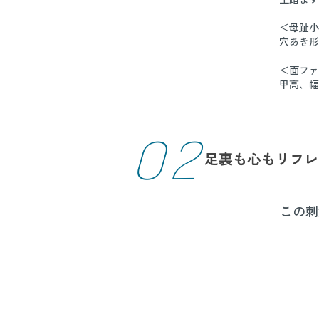
＜母趾小
穴あき形
＜面ファ
甲高、幅
02
足裏も心も
リフレ
この刺