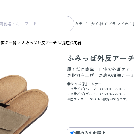
カテゴリから探す
ブランドから
スキンケア
コラリッチ
の商品一覧
ふみっぱ外反アーチ ※指圧代用器
メイク
コラリッチ
ふみっぱ外反アーチ
ボディ&ヘアケア
コラリッチ
ヘルスケア
BIONIA
履くだけ簡単、自宅で外反ケア
足指力を上げ、足裏の縦横アー
美容・健康グッズ
ひざサポー
●サイズ(約)・カラー
暮らしの雑貨
ケール青汁
・Mサイズ(ベージュ)：23.0〜25.0cm
・Mサイズ(ボルドー)：23.0〜25.0cm
※面ファスナーでベルト調節ができます。
すべての商品
1回のみのお届け