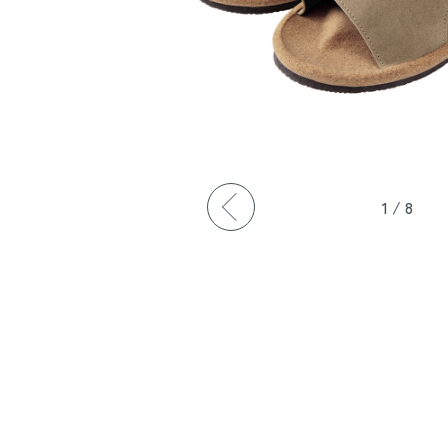
1
/
8