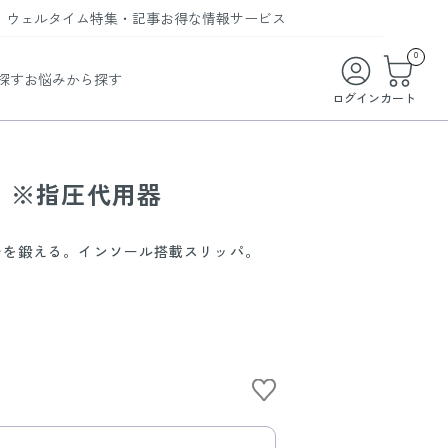
ウェルタイム
特集・記事
お得な情報
サービス
ウェルタイム
今月の特集
オンライン特典
お得な商品・お試し商品
0
探す
お悩みから探す
ビューティータイム
WELMAG
メンバーシッププログラム
WEB限定/期間限定キャンペーン
ログイン
カート
ヘルスケアタイム
LINEお友達登録
まとめ買い商品
ソア
フィットネスタイム
よくあるご質問
 ※指圧代用器
 オードトワレ
ライフスタイルタイム
お問い合わせ
。
ご利用ガイド
チを鍛える。インソール搭載スリッパ。
トコラーゲン