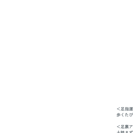
＜足指運
歩くたび
＜足裏ア
土踏まず