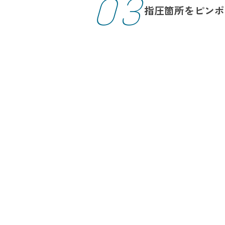
03
指圧箇所を
ピンポ