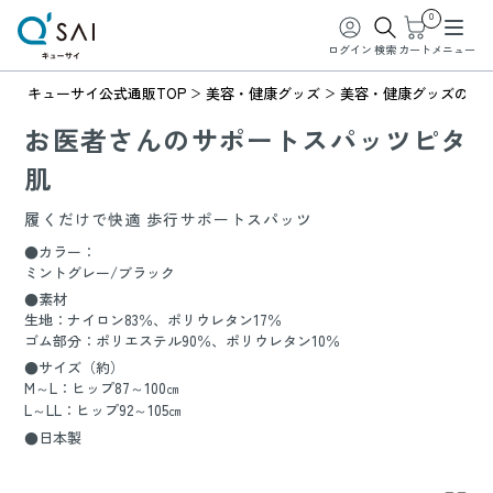
0
ログイン
検索
カート
メニュー
キューサイ公式通販TOP
美容・健康グッズ
美容・健康グッズの商
お医者さんのサポートスパッツピタ
肌
履くだけで快適 歩行サポートスパッツ
●カラー：
ミントグレー/ブラック
●素材
生地：ナイロン83％、ポリウレタン17％
ゴム部分：ポリエステル90％、ポリウレタン10％
●サイズ（約）
M～L：ヒップ87～100㎝
L～LL：ヒップ92～105㎝
●日本製