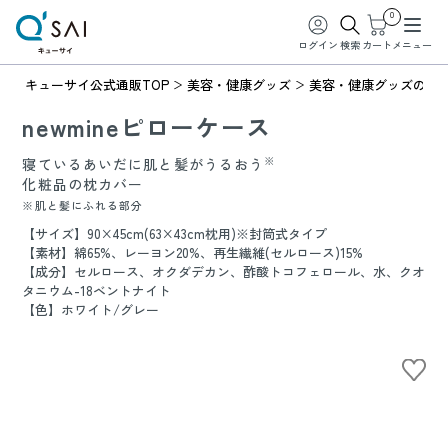
0
ログイン
検索
カート
メニュー
キューサイ公式通販TOP
美容・健康グッズ
美容・健康グッズの商
newmineピローケース
※
寝ているあいだに肌と髪がうるおう
化粧品の枕カバー
※肌と髪にふれる部分
【サイズ】90×45cm(63×43cm枕用)※封筒式タイプ
【素材】綿65%、レーヨン20%、再生繊維(セルロース)15%
【成分】セルロース、オクダデカン、酢酸トコフェロール、水、クオ
タニウム-18ベントナイト
【色】ホワイト/グレー