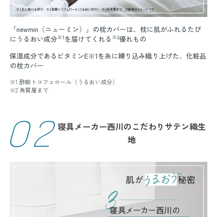
「newmin（ニューミン）」の枕カバーは、枕に肌がふれるたび
※1
※2
にうるおい成分
を届けてくれる
優れもの
保湿成分であるビタミンE※1を糸に練り込み織り上げた、化粧品
の枕カバー
※1 酢酸トコフェロール（うるおい成分）
※2 角質層まで
02
寝具メーカー西川のこだわりサテン織生
地