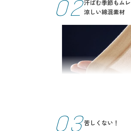
02
汗ばむ季節もムレ
涼しい綿混素材
03
苦しくない！