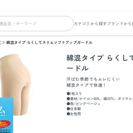
カテゴリから探す
ブランドから
スキンケア
コラリッチ
覧
綿混タイプ らくしてスリムソフトアップガードル
メイク
コラリッチ
綿混タイプ らくし
ボディ&ヘアケア
コラリッチ
ードル
ヘルスケア
BIONIA
美容・健康グッズ
ひざサポー
汗ばむ季節でもムレにくい
綿混タイプで快適！
暮らしの雑貨
ケール青汁
●1枚入り
●素材/ナイロン65%、綿30％、ポリウレ
すべての商品
●色/ピンクベージュ
●日本製
●女性用