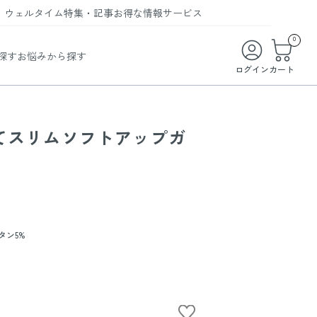
ウェルタイム
特集・記事
お得な情報
サービス
ウェルタイム
今月の特集
オンライン特典
お得な商品・お試し商品
0
探す
お悩みから探す
ビューティータイム
WELMAG
メンバーシッププログラム
WEB限定/期間限定キャンペーン
ログイン
カート
ヘルスケアタイム
LINEお友達登録
まとめ買い商品
ソア
フィットネスタイム
よくあるご質問
てスリムソフトアップガ
 オードトワレ
ライフスタイルタイム
お問い合わせ
ご利用ガイド
トコラーゲン
タン5%