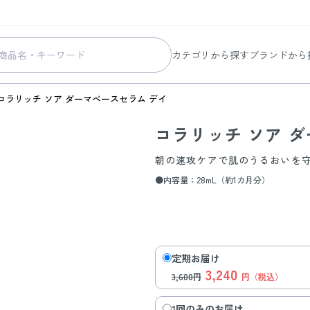
カテゴリから探す
ブランドから
スキンケア
コラリッチ
コラリッチ ソア ダーマベースセラム デイ
メイク
コラリッチ
コラリッチ ソア 
ボディ&ヘアケア
コラリッチ
ヘルスケア
BIONIA
朝の速攻ケアで肌のうるおいを
美容・健康グッズ
ひざサポー
●内容量：28mL（約1カ月分）
暮らしの雑貨
ケール青汁
すべての商品
定期お届け
3,240
3,600円
円（税込）
1回のみのお届け