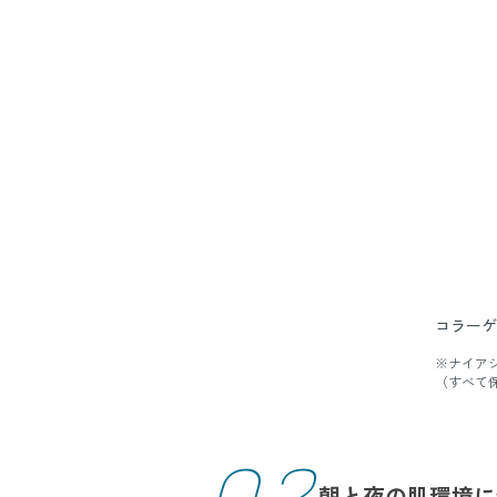
コラーゲ
※ナイア
（すべて
朝と夜の肌環境に