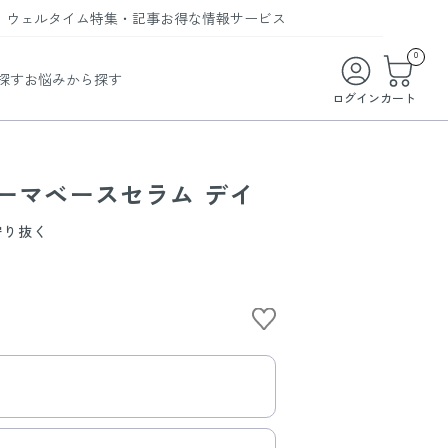
ウェルタイム
特集・記事
お得な情報
サービス
ウェルタイム
今月の特集
オンライン特典
お得な商品・お試し商品
0
探す
お悩みから探す
ビューティータイム
WELMAG
メンバーシッププログラム
WEB限定/期間限定キャンペーン
ログイン
カート
ヘルスケアタイム
LINEお友達登録
まとめ買い商品
ソア
フィットネスタイム
よくあるご質問
ダーマベースセラム デイ
 オードトワレ
ライフスタイルタイム
お問い合わせ
守り抜く
ご利用ガイド
トコラーゲン