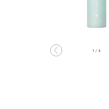
1
/
4