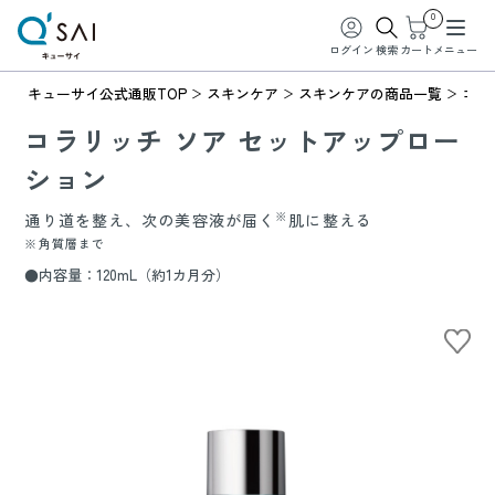
0
ログイン
検索
カート
メニュー
キューサイ公式通販TOP
スキンケア
スキンケアの商品一覧
コラ
コラリッチ ソア セットアップロー
ション
※
通り道を整え、次の美容液が届く
肌に整える
※角質層まで
●内容量：120mL（約1カ月分）