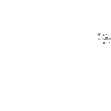
※1 ヒ
※2 保湿
※3 エモ