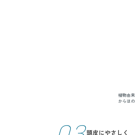
植物由来
からほの
03
頭皮にやさしく