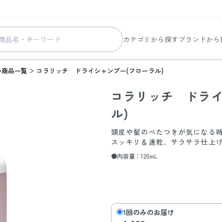
カテゴリから探す
ブランドから
スキンケア
コラリッチ
の商品一覧
コラリッチ ドライシャンプー(フローラル)
メイク
コラリッチ
コラリッチ ドライ
ボディ&ヘアケア
コラリッチ
ル)
ヘルスケア
BIONIA
美容・健康グッズ
ひざサポー
頭皮や髪のべたつきが気になる
スッキリ＆速乾、サラサラ仕上
暮らしの雑貨
ケール青汁
●内容量：120mL
すべての商品
1回のみのお届け