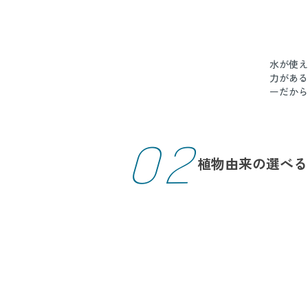
水が使え
力がある
ーだから
02
植物由来の
選べる