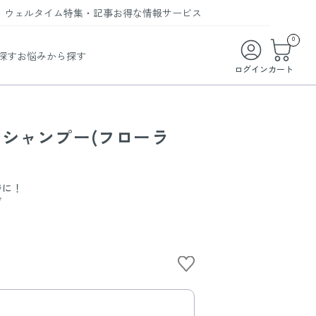
ウェルタイム
特集・記事
お得な情報
サービス
ウェルタイム
今月の特集
オンライン特典
お得な商品・お試し商品
0
探す
お悩みから探す
ビューティータイム
WELMAG
メンバーシッププログラム
WEB限定/期間限定キャンペーン
ログイン
カート
ヘルスケアタイム
LINEお友達登録
まとめ買い商品
ソア
フィットネスタイム
よくあるご質問
シャンプー(フローラ
 オードトワレ
ライフスタイルタイム
お問い合わせ
ご利用ガイド
トコラーゲン
時に！
げ