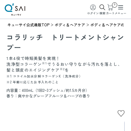
0
ログイン
検索
カート
メニュー
キューサイ公式通販TOP
ボディ＆ヘアケア
ボディ＆ヘアケアの商
コラリッチ トリートメントシャン
プー
1本4役で時短美髪を実現！
※1
洗浄型コラーゲン
でうるおい守りながら汚れを落とし、
※2
髪と頭皮のエイジングケア
を
※1 ココイル加水分解コラーゲンK（洗浄成分）
※2 年齢に応じたお手入れのこと
内容量：400mL（1回2~3プッシュ/約1.5カ月分）
香り：爽やかなグレープフルーツ＆ハーブの香り