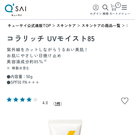
0
ログイン
検索
カート
メニュー
キューサイ公式通販TOP
スキンケア
スキンケアの商品一覧
コラ
コラリッチ UVモイスト85
紫外線をカットしながらうるおい美肌！
お肌にやさしい日焼け止め
※
美容液成分約85％
※ 精製水含む
●内容量：50g
●SPF30 PA＋＋＋
4.0
（
1件
）