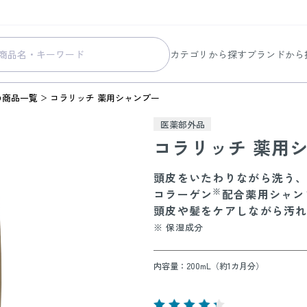
カテゴリから探す
ブランドから
スキンケア
コラリッチ
の商品一覧
コラリッチ 薬用シャンプー
メイク
コラリッチ
医薬部外品
ボディ&ヘアケア
コラリッチ
コラリッチ 薬用
ヘルスケア
BIONIA
頭皮をいたわりながら洗う
美容・健康グッズ
ひざサポー
※
コラーゲン
配合薬用シャン
暮らしの雑貨
ケール青汁
頭皮や髪をケアしながら汚
※ 保湿成分
すべての商品
内容量：200mL（約1カ月分）