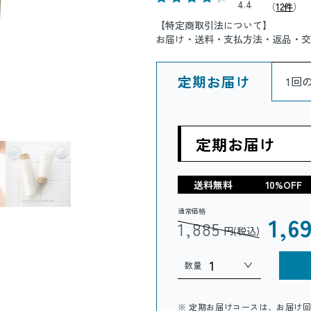
4.4
（
12件
）
【特定商取引法について】
お届け・送料・支払方法・返品・交
定期お届け
1回
定期お届け
送料無料
10%OFF
通常価格
1,6
1,885
円(税込)
数量
※ 定期お届けコースは、お届け