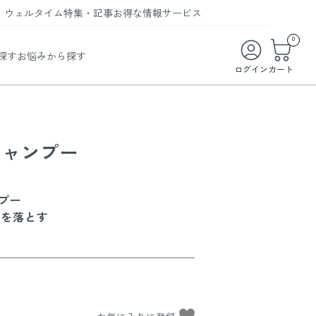
ウェルタイム
特集・記事
お得な情報
サービス
ウェルタイム
今月の特集
オンライン特典
お得な商品・お試し商品
0
探す
お悩みから探す
ビューティータイム
WELMAG
メンバーシッププログラム
WEB限定/期間限定キャンペーン
ログイン
カート
ヘルスケアタイム
LINEお友達登録
まとめ買い商品
ソア
フィットネスタイム
よくあるご質問
 オードトワレ
ライフスタイルタイム
お問い合わせ
シャンプー
ご利用ガイド
、
トコラーゲン
プー
れを落とす