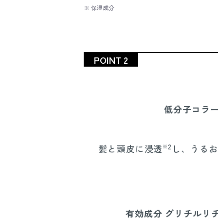
※ 保湿成分
POINT 2
低分子コラ
2
髪と頭皮に浸透
し、うるお
※
有効成分 グリチルリ