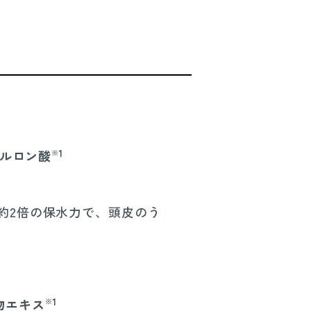
1
ルロン酸
※
約2倍の保水力で、頭皮のう
1
物エキス
※