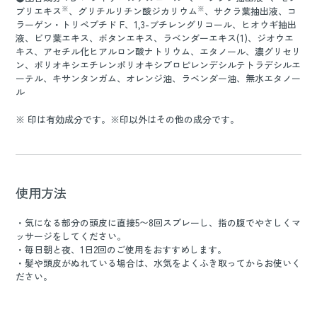
※
※
ブリエキス
、グリチルリチン酸ジカリウム
、サクラ葉抽出液、コ
ラーゲン・トリペプチド F、1,3-ブチレングリコール、ヒオウギ抽出
液、ビワ葉エキス、ボタンエキス、ラベンダーエキス(1)、ジオウエ
キス、アセチル化ヒアルロン酸ナトリウム、エタノール、濃グリセリ
ン、ポリオキシエチレンポリオキシプロピレンデシルテトラデシルエ
ーテル、キサンタンガム、オレンジ油、ラベンダー油、無水エタノー
ル
※ 印は有効成分です。※印以外はその他の成分です。
使用方法
・気になる部分の頭皮に直接5〜8回スプレーし、指の腹でやさしくマ
ッサージをしてください。
・毎日朝と夜、1日2回のご使用をおすすめします。
・髪や頭皮がぬれている場合は、水気をよくふき取ってからお使いく
ださい。