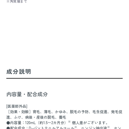
※角質層まで
成分説明
内容量・配合成分
[医薬部外品]
［効果・効能］育毛、薄毛、かゆみ、脱毛の予防、毛生促進、発毛促
進、ふけ、病後・産後の脱毛、養毛
※
●内容量：120mL（約1.5〜2カ月分）
個人差がございます。
※
※
●配合成分：D-パントテニルアルコール
、ニンジン抽出液
、セン