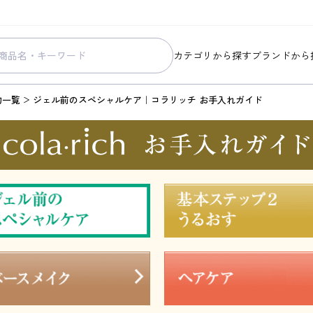
カテゴリから探す
ブランドから
スキンケア
コラリッチ
物一覧
ジェル前のスペシャルケア｜コラリッチ お手入れガイド
メイク
コラリッチ
ボディ&ヘアケア
コラリッチ
ヘルスケア
BIONIA
美容・健康グッズ
ひざサポー
暮らしの雑貨
ケール青汁
すべての商品