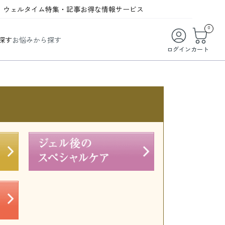
ウェルタイム
特集・記事
お得な情報
サービス
ウェルタイム
今月の特集
オンライン特典
お得な商品・お試し商品
0
探す
お悩みから探す
ビューティータイム
WELMAG
メンバーシッププログラム
WEB限定/期間限定キャンペーン
ログイン
カート
ヘルスケアタイム
LINEお友達登録
まとめ買い商品
ソア
フィットネスタイム
よくあるご質問
 オードトワレ
ライフスタイルタイム
お問い合わせ
ご利用ガイド
トコラーゲン