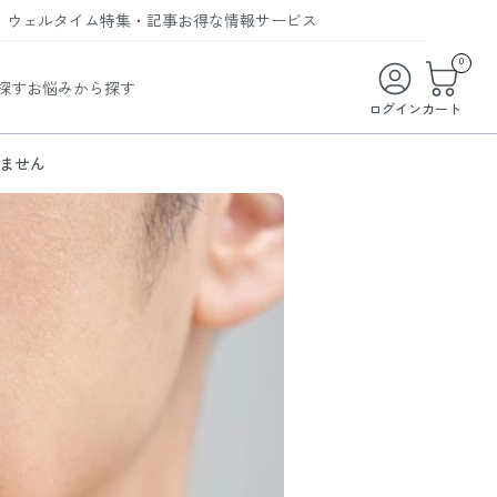
ウェルタイム
特集・記事
お得な情報
サービス
ウェルタイム
今月の特集
オンライン特典
お得な商品・お試し商品
0
探す
お悩みから探す
ビューティータイム
WELMAG
メンバーシッププログラム
WEB限定/期間限定キャンペーン
ログイン
カート
ヘルスケアタイム
LINEお友達登録
まとめ買い商品
ません
ソア
フィットネスタイム
よくあるご質問
 オードトワレ
ライフスタイルタイム
お問い合わせ
ご利用ガイド
トコラーゲン