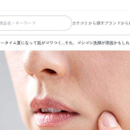
カテゴリから探す
ブランドから
スキンケア
コラリッチ
ィータイム
夏になって肌がゴワつく…それ、ゴシゴシ洗顔が原因かもしれ
メイク
コラリッチ
ボディ&ヘアケア
コラリッチ
ヘルスケア
BIONIA
美容・健康グッズ
ひざサポー
暮らしの雑貨
ケール青汁
すべての商品