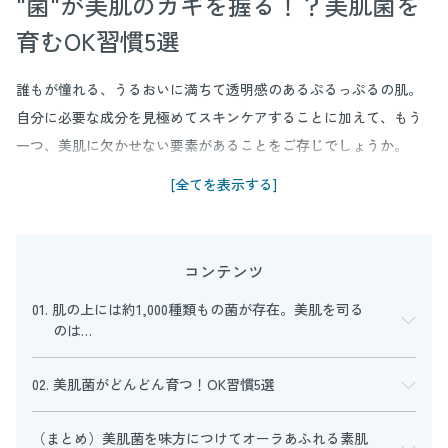
"菌"が美肌のカギを握る！？美肌菌を
育むOK習慣5選
誰もが憧れる、うるおいに満ちて透明感のあるぷるっぷるの肌。
自分に必要な成分を見極めてスキンケアすることに加えて、もう
一つ、美肌に欠かせない要素があることをご存じでしょうか。
それが、私たちの肌に常在する「美肌菌」です。ここでは美肌菌
[全てを表示する]
の役割や育むための習慣についてご紹介していきます。
コンテンツ
01. 肌の上には約1,000種類もの菌が存在。美肌を司る
のは…
02. 美肌菌がどんどん育つ！OK習慣5選
（まとめ）美肌菌を味方につけてオーラあふれる素肌