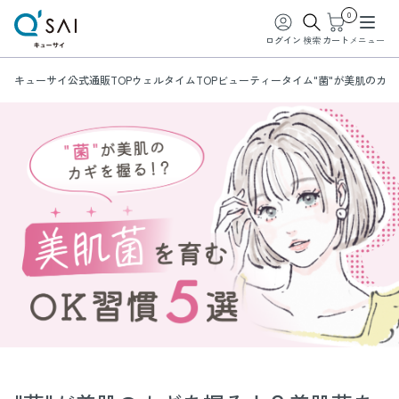
0
ログイン
検索
カート
メニュー
キューサイ公式通販TOP
ウェルタイムTOP
ビューティータイム
"菌"が美肌のカ