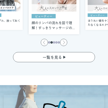
ビューティー
ビューティー
ブル、放っておく
ほうれい線をケ
顔のリンパの流れを図で理
たなくなるエク
解！すっきりマッサージの方
ッサージ法
法
一覧を見る