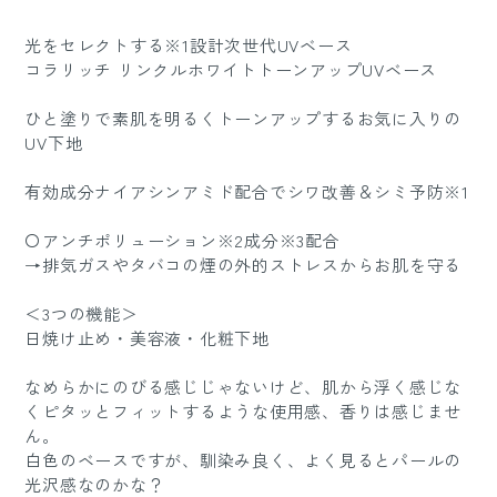
光をセレクトする※1設計次世代UVベース
コラリッチ リンクルホワイトトーンアップUVベース
ひと塗りで素肌を明るくトーンアップするお気に入りの
UV下地
有効成分ナイアシンアミド配合でシワ改善＆シミ予防※1
〇アンチポリューション※2成分※3配合
→排気ガスやタバコの煙の外的ストレスからお肌を守る
＜3つの機能＞
日焼け止め・美容液・化粧下地
なめらかにのびる感じじゃないけど、肌から浮く感じな
くピタッとフィットするような使用感、香りは感じませ
ん。
白色のベースですが、馴染み良く、よく見るとパールの
光沢感なのかな？