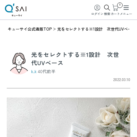
0
ログイン
検索
カート
メニュー
キューサイ公式通販TOP
光をセレクトする※1設計 次世代UVベース
光をセレクトする※1設計 次世
代UVベース
k.k
40代前半
2022.03.10