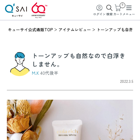
0
ログイン
検索
カート
メニュー
キューサイ公式通販TOP
アイテムレビュー
トーンアップも自然な
トーンアップも自然なので白浮き
しません。
M.K
40代後半
2022.3.5