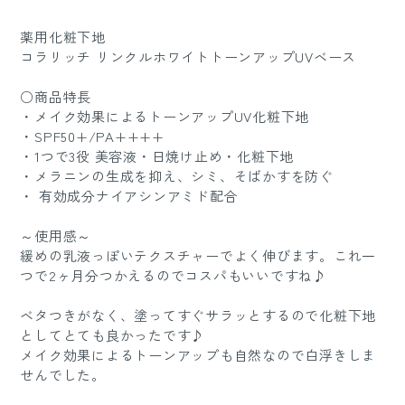
薬用化粧下地
コラリッチ リンクルホワイトトーンアップUVベース
○商品特長
・メイク効果によるトーンアップUV化粧下地
・SPF50+/PA++++
・1つで3役 美容液・日焼け止め・化粧下地
・メラニンの生成を抑え、シミ、そばかすを防ぐ
・ 有効成分ナイアシンアミド配合
～使用感～
緩めの乳液っぽいテクスチャーでよく伸びます。これ一
つで2ヶ月分つかえるのでコスパもいいですね♪
ベタつきがなく、塗ってすぐサラッとするので化粧下地
としてとても良かったです♪
メイク効果によるトーンアップも自然なので白浮きしま
せんでした。