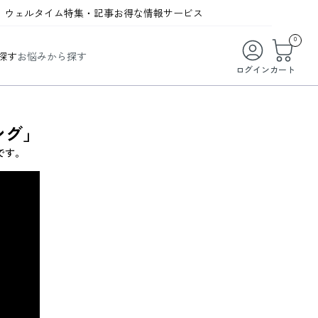
ウェルタイム
特集・記事
お得な情報
サービス
ウェルタイム
今月の特集
オンライン特典
お得な商品・お試し商品
0
探す
お悩みから探す
ビューティータイム
WELMAG
メンバーシッププログラム
WEB限定/期間限定キャンペーン
ログイン
カート
ヘルスケアタイム
LINEお友達登録
まとめ買い商品
ソア
フィットネスタイム
よくあるご質問
ング」
 オードトワレ
ライフスタイルタイム
お問い合わせ
です。
ご利用ガイド
トコラーゲン