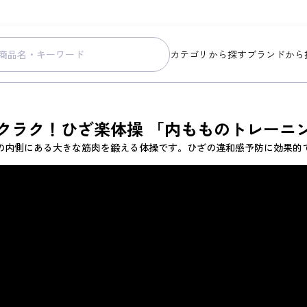
カテゴリから探す
ブランドから
スキンケア
コラリッチ
メイク
コラリッチ
クラク！ひざ楽体操
「内もものトレーニ
ボディ&ヘアケア
コラリッチ
の内側にある大きな筋肉を鍛える体操です。ひざの違和感予防に効果的
ヘルスケア
BIONIA
美容・健康グッズ
ひざサポー
暮らしの雑貨
ケール青汁
すべての商品