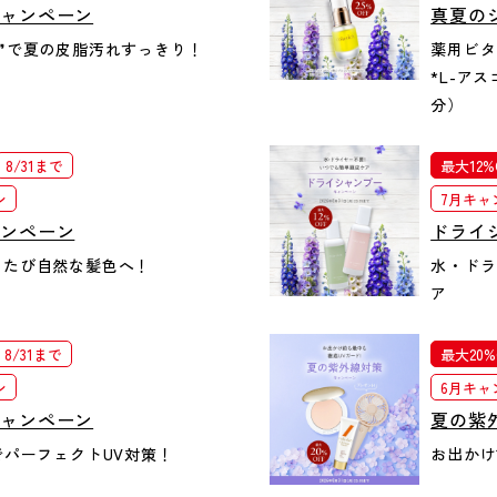
キャンペーン
真夏の
❞で夏の皮脂汚れすっきり！
薬用ビタ
*L-ア
分）
8/31まで
最大12%
ン
7月キャ
ャンペーン
ドライ
るたび自然な髪色へ！
水・ドラ
ア
8/31まで
最大20%
ン
6月キャ
キャンペーン
夏の紫
でパーフェクトUV対策！
お出かけ