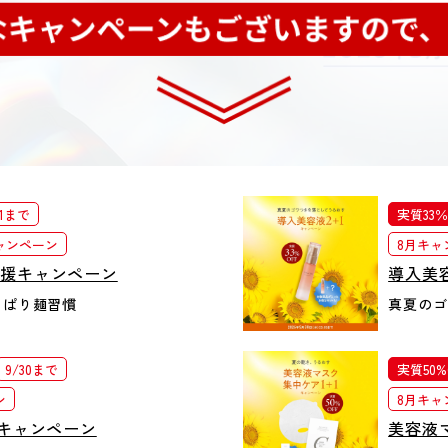
31まで
実質33％
キャンペーン
8月キャ
応援キャンペーン
導入美
っぱり麺習慣
真夏のゴ
9/30まで
実質50%
ン
8月キャ
1キャンペーン
美容液