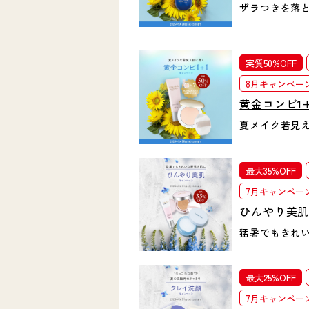
ザラつきを落
実質50%OFF
8月キャンペー
黄金コンビ1
夏メイク若見
最大35%OFF
7月キャンペー
ひんやり美
猛暑でもきれ
最大25%OFF
7月キャンペー