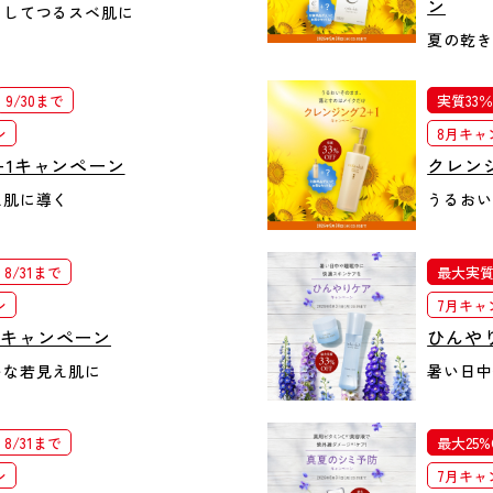
ン
としてつるスベ肌に
夏の乾き
9/30まで
実質33％
ン
8月キャ
+1キャンペーン
クレン
え肌に導く
うるおい
8/31まで
最大実質3
ン
7月キャ
肌キャンペーン
ひんや
いな若見え肌に
暑い日中
8/31まで
最大25%
ン
7月キャ