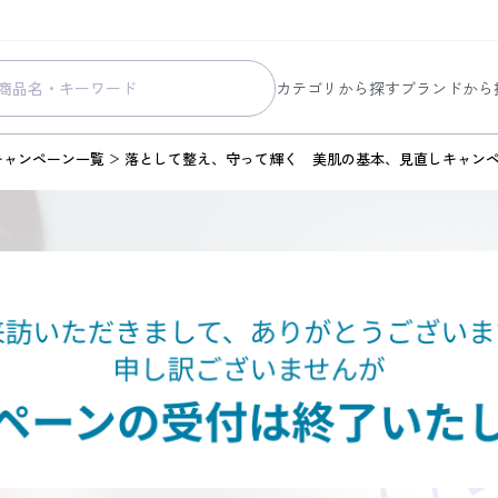
カテゴリから探す
ブランドから
スキンケア
コラリッチ
キャンペーン一覧
落として整え、守って輝く 美肌の基本、見直しキャン
メイク
コラリッチ
ボディ&ヘアケア
コラリッチ
ヘルスケア
BIONIA
美容・健康グッズ
ひざサポー
暮らしの雑貨
ケール青汁
すべての商品