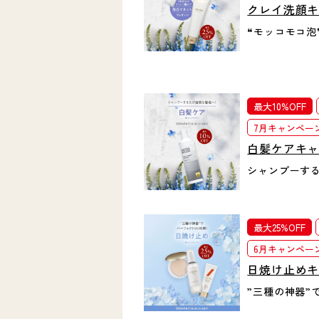
クレイ洗顔
❝モッコモコ泡
最大10%OFF
7月キャンペー
白髪ケアキ
シャンプーす
最大25%OFF
6月キャンペー
日焼け止め
”三種の神器”