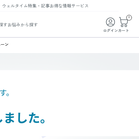
ウェルタイム
特集・記事
お得な情報
サービス
ウェルタイム
今月の特集
オンライン特典
お得な商品・お試し商品
0
探す
お悩みから探す
ビューティータイム
WELMAG
メンバーシッププログラム
WEB限定/期間限定キャンペーン
ログイン
カート
ヘルスケアタイム
LINEお友達登録
まとめ買い商品
ペーン
ソア
フィットネスタイム
よくあるご質問
 オードトワレ
ライフスタイルタイム
お問い合わせ
ご利用ガイド
トコラーゲン