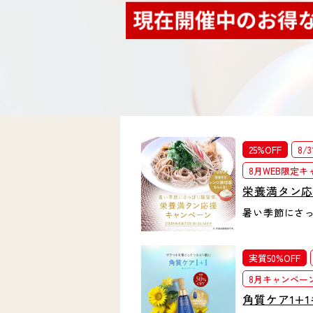
25%OFF
8/
8月WEB限定
栄養満タン
暑い季節にさ
実質50%OFF
8月キャンペー
角質ケア1+