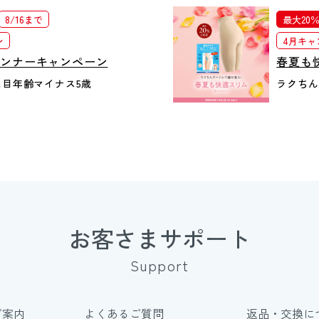
8/16まで
最大20％
ン
4月キャ
インナーキャンペーン
春夏も
目年齢マイナス5歳
ラクちん
お客さまサポート
Support
ご案内
よくあるご質問
返品・交換に