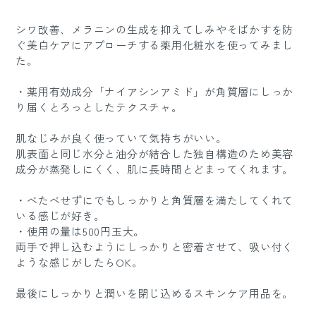
シワ改善、メラニンの生成を抑えてしみやそばかすを防
ぐ美白ケアにアプローチする薬用化粧水を使ってみまし
た。
・薬用有効成分「ナイアシンアミド」が角質層にしっか
り届くとろっとしたテクスチャ。
肌なじみが良く使っていて気持ちがいい。
肌表面と同じ水分と油分が結合した独自構造のため美容
成分が蒸発しにくく、肌に長時間とどまってくれます。
・べたべせずにでもしっかりと角質層を満たしてくれて
いる感じが好き。
・使用の量は500円玉大。
両手で押し込むようにしっかりと密着させて、吸い付く
ような感じがしたらOK。
最後にしっかりと潤いを閉じ込めるスキンケア用品を。