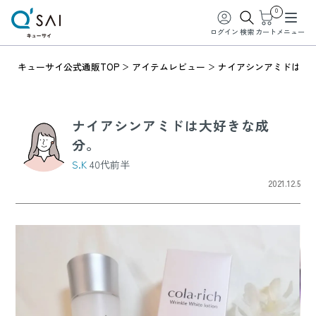
0
ログイン
検索
カート
メニュー
キューサイ公式通販TOP
アイテムレビュー
ナイアシンアミドは大
ナイアシンアミドは大好きな成
分。
S.K
40代前半
2021.12.5