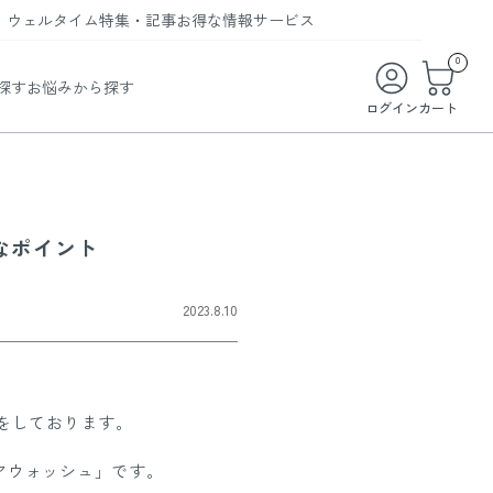
ウェルタイム
特集・記事
お得な情報
サービス
ウェルタイム
今月の特集
オンライン特典
お得な商品・お試し商品
0
探す
お悩みから探す
ビューティータイム
WELMAG
メンバーシッププログラム
WEB限定/期間限定キャンペーン
ログイン
カート
ヘルスケアタイム
LINEお友達登録
まとめ買い商品
ソア
フィットネスタイム
よくあるご質問
 オードトワレ
ライフスタイルタイム
お問い合わせ
なポイント
ご利用ガイド
トコラーゲン
2023.8.10
をしております。
アウォッシュ」です。