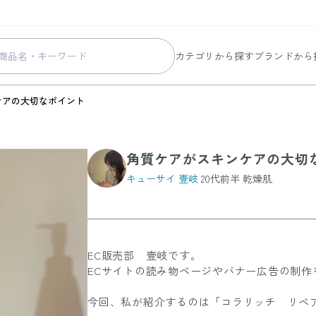
カテゴリから探す
ブランドから
スキンケア
コラリッチ
ケアの大切なポイント
メイク
コラリッチ
ボディ&ヘアケア
コラリッチ
角質ケアがスキンケアの大切
ヘルスケア
BIONIA
キューサイ 壹岐
20代前半 乾燥肌
美容・健康グッズ
ひざサポー
暮らしの雑貨
ケール青汁
すべての商品
EC販売部 壹岐です。
ECサイトの読み物ページやバナー広告の制作
今回、私が紹介するのは「コラリッチ リペ