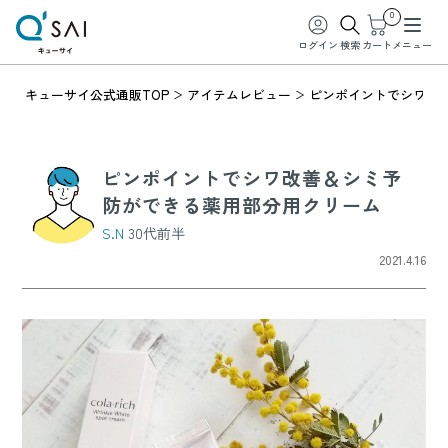
0
ログイン
検索
カート
メニュー
キューサイ公式通販TOP
アイテムレビュー
ピンポイントでシワ改
ピンポイントでシワ改善＆シミ予
防ができる薬用部分用クリーム
S.N
30代前半
2021.4.16