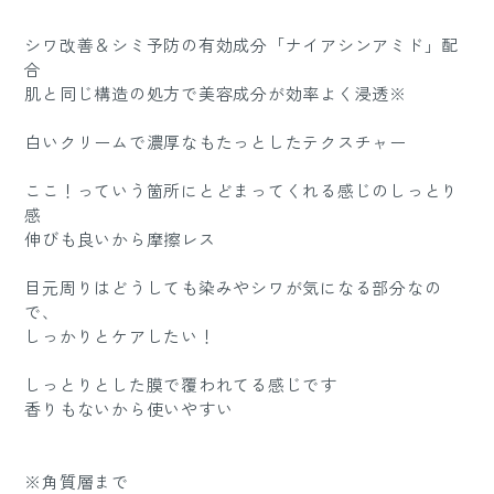
シワ改善＆シミ予防の有効成分「ナイアシンアミド」配
合
肌と同じ構造の処方で美容成分が効率よく浸透※
白いクリームで濃厚なもたっとしたテクスチャー
ここ！っていう箇所にとどまってくれる感じのしっとり
感
伸びも良いから摩擦レス
目元周りはどうしても染みやシワが気になる部分なの
で、
しっかりとケアしたい！
しっとりとした膜で覆われてる感じです
香りもないから使いやすい
※角質層まで