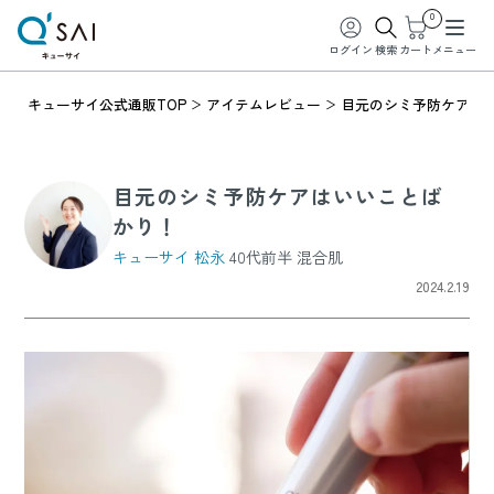
0
ログイン
検索
カート
メニュー
キューサイ公式通販TOP
アイテムレビュー
目元のシミ予防ケアは
目元のシミ予防ケアはいいことば
かり！
キューサイ 松永
40代前半 混合肌
2024.2.19