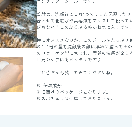
ニングリフトジェル」です。
普段は、洗顔後にこれ1つでサッと保湿した
合わせて化粧水や美容液をプラスして使って
落ちない！このぷるぷる感がお気に入りです
特にオススメなのが、このジェルをたっぷり
の2~3倍の量を洗顔後の顔に厚めに塗ってそ
※1
のコラーゲン
に包まれ、翌朝の洗顔が楽し
口元のケアにもピッタリです♪
ぜひ皆さんも試してみてくださいね。
※1保湿成分
※旧商品のパッケージとなります。
※スパチュラは付属しておりません。