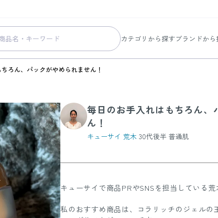
カテゴリから探す
ブランドから
スキンケア
コラリッチ
もちろん、パックがやめられません！
メイク
コラリッチ
ボディ&ヘアケア
コラリッチ
毎日のお手入れはもちろん、
ヘルスケア
BIONIA
ん！
美容・健康グッズ
ひざサポー
キューサイ 荒木
30代後半 普通肌
暮らしの雑貨
ケール青汁
すべての商品
キューサイで商品PRやSNSを担当している荒
私のおすすめ商品は、コラリッチのジェルの王