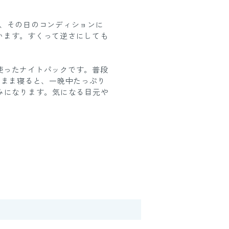
り、その日のコンディションに
います。すくって逆さにしても
。
使ったナイトパックです。普段
のまま寝ると、一晩中たっぷり
みになります。気になる目元や