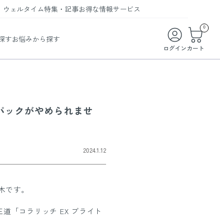
ウェルタイム
特集・記事
お得な情報
サービス
ウェルタイム
今月の特集
オンライン特典
お得な商品・お試し商品
0
探す
お悩みから探す
ビューティータイム
WELMAG
メンバーシッププログラム
WEB限定/期間限定キャンペーン
ログイン
カート
ヘルスケアタイム
LINEお友達登録
まとめ買い商品
ソア
フィットネスタイム
よくあるご質問
 オードトワレ
ライフスタイルタイム
お問い合わせ
パックがやめられませ
ご利用ガイド
トコラーゲン
2024.1.12
木です。
道「コラリッチ EX ブライト