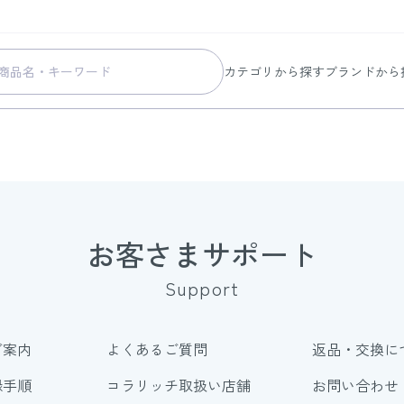
カテゴリから探す
ブランドから
スキンケア
コラリッチ
メイク
コラリッチ
ボディ&ヘアケア
コラリッチ
ヘルスケア
BIONIA
美容・健康グッズ
ひざサポー
お客さまサポート
暮らしの雑貨
ケール青汁
Support
すべての商品
ご案内
よくあるご質問
返品・交換に
録手順
コラリッチ取扱い店舗
お問い合わせ