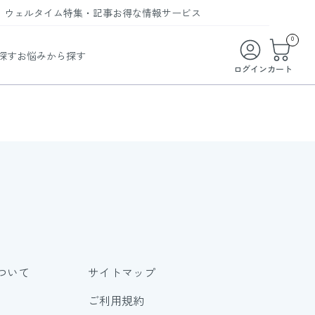
ウェルタイム
特集・記事
お得な情報
サービス
ウェルタイム
今月の特集
オンライン特典
お得な商品・お試し商品
0
探す
お悩みから探す
ビューティータイム
WELMAG
メンバーシッププログラム
WEB限定/期間限定キャンペーン
ログイン
カート
ヘルスケアタイム
LINEお友達登録
まとめ買い商品
ソア
フィットネスタイム
よくあるご質問
 オードトワレ
ライフスタイルタイム
お問い合わせ
ご利用ガイド
トコラーゲン
ついて
サイトマップ
ご利用規約