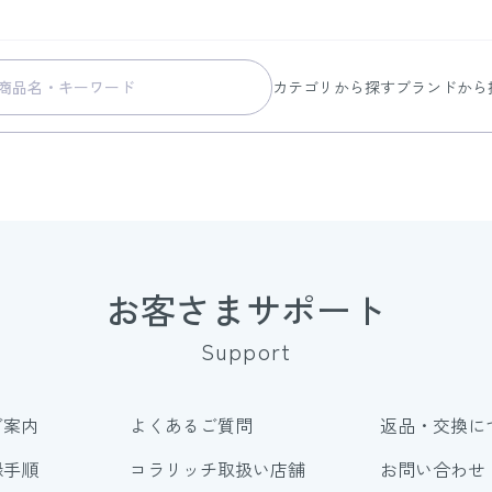
カテゴリから探す
ブランドから
スキンケア
コラリッチ
メイク
コラリッチ
ボディ&ヘアケア
コラリッチ
ヘルスケア
BIONIA
美容・健康グッズ
ひざサポー
お客さまサポート
暮らしの雑貨
ケール青汁
Support
すべての商品
ご案内
よくあるご質問
返品・交換に
録手順
コラリッチ取扱い店舗
お問い合わせ