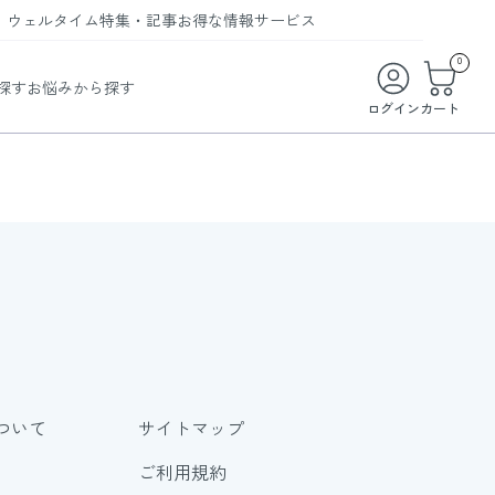
ウェルタイム
特集・記事
お得な情報
サービス
ウェルタイム
今月の特集
オンライン特典
お得な商品・お試し商品
0
探す
お悩みから探す
ビューティータイム
WELMAG
メンバーシッププログラム
WEB限定/期間限定キャンペーン
ログイン
カート
ヘルスケアタイム
LINEお友達登録
まとめ買い商品
ソア
フィットネスタイム
よくあるご質問
 オードトワレ
ライフスタイルタイム
お問い合わせ
ご利用ガイド
トコラーゲン
ついて
サイトマップ
ご利用規約