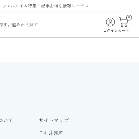
ウェルタイム
特集・記事
お得な情報
サービス
ウェルタイム
今月の特集
オンライン特典
お得な商品・お試し商品
0
探す
お悩みから探す
ビューティータイム
WELMAG
メンバーシッププログラム
WEB限定/期間限定キャンペーン
ログイン
カート
ヘルスケアタイム
LINEお友達登録
まとめ買い商品
ソア
フィットネスタイム
よくあるご質問
 オードトワレ
ライフスタイルタイム
お問い合わせ
ご利用ガイド
トコラーゲン
ついて
サイトマップ
ご利用規約