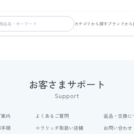
カテゴリから探す
ブランドから
スキンケア
コラリッチ
メイク
コラリッチ
ボディ&ヘアケア
コラリッチ
ヘルスケア
BIONIA
美容・健康グッズ
ひざサポー
お客さまサポート
暮らしの雑貨
ケール青汁
Support
すべての商品
ご案内
よくあるご質問
返品・交換に
録手順
コラリッチ取扱い店舗
お問い合わせ