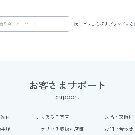
カテゴリから探す
ブランドから
スキンケア
コラリッチ
メイク
コラリッチ
ボディ&ヘアケア
コラリッチ
ヘルスケア
BIONIA
美容・健康グッズ
ひざサポー
お客さまサポート
暮らしの雑貨
ケール青汁
Support
すべての商品
ご案内
よくあるご質問
返品・交換に
録手順
コラリッチ取扱い店舗
お問い合わせ