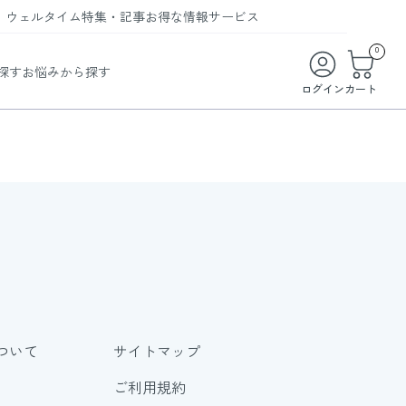
ウェルタイム
特集・記事
お得な情報
サービス
ウェルタイム
今月の特集
オンライン特典
お得な商品・お試し商品
0
探す
お悩みから探す
ビューティータイム
WELMAG
メンバーシッププログラム
WEB限定/期間限定キャンペーン
ログイン
カート
ヘルスケアタイム
LINEお友達登録
まとめ買い商品
ソア
フィットネスタイム
よくあるご質問
 オードトワレ
ライフスタイルタイム
お問い合わせ
ご利用ガイド
トコラーゲン
ついて
サイトマップ
ご利用規約