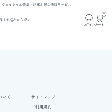
ウェルタイム
特集・記事
お得な情報
サービス
ウェルタイム
今月の特集
オンライン特典
お得な商品・お試し商品
0
探す
お悩みから探す
ビューティータイム
WELMAG
メンバーシッププログラム
WEB限定/期間限定キャンペーン
ログイン
カート
ヘルスケアタイム
LINEお友達登録
まとめ買い商品
ソア
フィットネスタイム
よくあるご質問
 オードトワレ
ライフスタイルタイム
お問い合わせ
ご利用ガイド
トコラーゲン
ついて
サイトマップ
ご利用規約