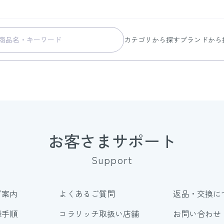
カテゴリから探す
ブランドから
スキンケア
コラリッチ
メイク
コラリッチ
ボディ&ヘアケア
コラリッチ
ヘルスケア
BIONIA
美容・健康グッズ
ひざサポー
お客さまサポート
暮らしの雑貨
ケール青汁
Support
すべての商品
ご案内
よくあるご質問
返品・交換に
録手順
コラリッチ取扱い店舗
お問い合わせ