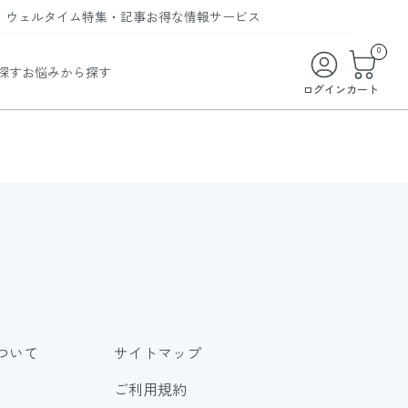
ウェルタイム
特集・記事
お得な情報
サービス
ウェルタイム
今月の特集
オンライン特典
お得な商品・お試し商品
0
探す
お悩みから探す
ビューティータイム
WELMAG
メンバーシッププログラム
WEB限定/期間限定キャンペーン
ログイン
カート
ヘルスケアタイム
LINEお友達登録
まとめ買い商品
ソア
フィットネスタイム
よくあるご質問
 オードトワレ
ライフスタイルタイム
お問い合わせ
ご利用ガイド
トコラーゲン
ついて
サイトマップ
ご利用規約