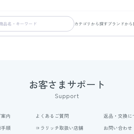
カテゴリから探す
ブランドから
スキンケア
コラリッチ
メイク
コラリッチ
ボディ&ヘアケア
コラリッチ
ヘルスケア
BIONIA
美容・健康グッズ
ひざサポー
お客さまサポート
暮らしの雑貨
ケール青汁
Support
すべての商品
ご案内
よくあるご質問
返品・交換に
録手順
コラリッチ取扱い店舗
お問い合わせ