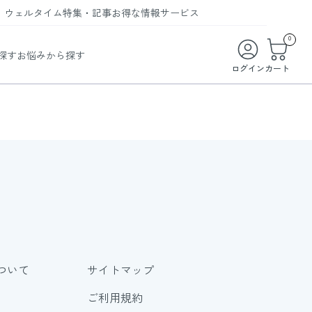
ウェルタイム
特集・記事
お得な情報
サービス
ウェルタイム
今月の特集
オンライン特典
お得な商品・お試し商品
0
探す
お悩みから探す
ビューティータイム
WELMAG
メンバーシッププログラム
WEB限定/期間限定キャンペーン
ログイン
カート
ヘルスケアタイム
LINEお友達登録
まとめ買い商品
ソア
フィットネスタイム
よくあるご質問
 オードトワレ
ライフスタイルタイム
お問い合わせ
ご利用ガイド
トコラーゲン
ついて
サイトマップ
ご利用規約