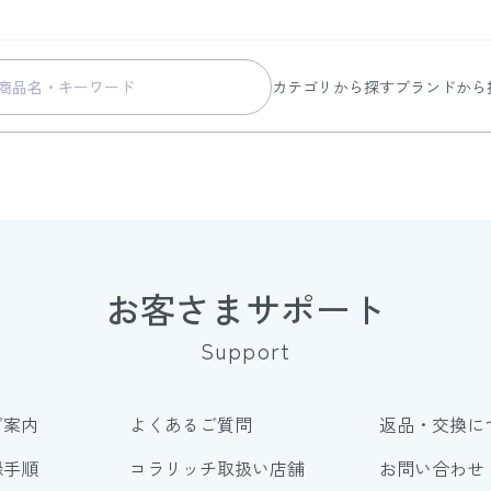
カテゴリから探す
ブランドから
スキンケア
コラリッチ
メイク
コラリッチ
ボディ&ヘアケア
コラリッチ
ヘルスケア
BIONIA
美容・健康グッズ
ひざサポー
お客さまサポート
暮らしの雑貨
ケール青汁
Support
すべての商品
ご案内
よくあるご質問
返品・交換に
録手順
コラリッチ取扱い店舗
お問い合わせ