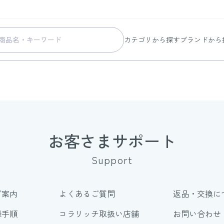
カテゴリから探す
ブランドから
スキンケア
コラリッチ
メイク
コラリッチ
ボディ&ヘアケア
コラリッチ
ヘルスケア
BIONIA
美容・健康グッズ
ひざサポー
お客さまサポート
暮らしの雑貨
ケール青汁
Support
すべての商品
ご案内
よくあるご質問
返品・交換に
録手順
コラリッチ取扱い店舗
お問い合わせ