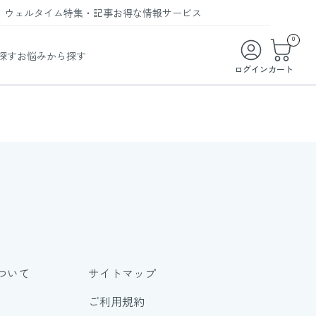
ウェルタイム
特集・記事
お得な情報
サービス
ウェルタイム
今月の特集
オンライン特典
お得な商品・お試し商品
0
探す
お悩みから探す
ビューティータイム
WELMAG
メンバーシッププログラム
WEB限定/期間限定キャンペーン
ログイン
カート
ヘルスケアタイム
LINEお友達登録
まとめ買い商品
ソア
フィットネスタイム
よくあるご質問
 オードトワレ
ライフスタイルタイム
お問い合わせ
ご利用ガイド
トコラーゲン
ついて
サイトマップ
ご利用規約