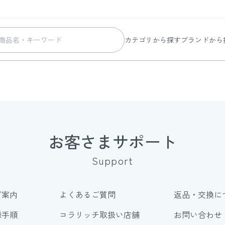
カテゴリから探す
ブランドから
スキンケア
コラリッチ
メイク
コラリッチ
ボディ&ヘアケア
コラリッチ
ヘルスケア
BIONIA
美容・健康グッズ
ひざサポー
お客さまサポート
暮らしの雑貨
ケール青汁
Support
すべての商品
ご案内
よくあるご質問
返品・交換に
録手順
コラリッチ取扱い店舗
お問い合わせ