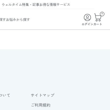
ウェルタイム
特集・記事
お得な情報
サービス
ウェルタイム
今月の特集
オンライン特典
お得な商品・お試し商品
0
探す
お悩みから探す
ビューティータイム
WELMAG
メンバーシッププログラム
WEB限定/期間限定キャンペーン
ログイン
カート
ヘルスケアタイム
LINEお友達登録
まとめ買い商品
ソア
フィットネスタイム
よくあるご質問
 オードトワレ
ライフスタイルタイム
お問い合わせ
ご利用ガイド
トコラーゲン
ついて
サイトマップ
ご利用規約