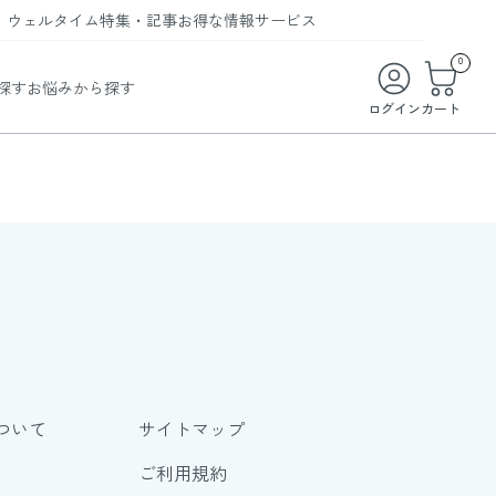
ウェルタイム
特集・記事
お得な情報
サービス
ウェルタイム
今月の特集
オンライン特典
お得な商品・お試し商品
0
探す
お悩みから探す
ビューティータイム
WELMAG
メンバーシッププログラム
WEB限定/期間限定キャンペーン
ログイン
カート
ヘルスケアタイム
LINEお友達登録
まとめ買い商品
ソア
フィットネスタイム
よくあるご質問
 オードトワレ
ライフスタイルタイム
お問い合わせ
ご利用ガイド
トコラーゲン
ついて
サイトマップ
ご利用規約