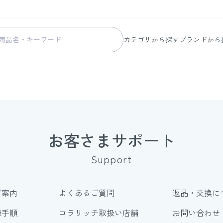
カテゴリから探す
ブランドから
スキンケア
コラリッチ
メイク
コラリッチ
ボディ&ヘアケア
コラリッチ
ヘルスケア
BIONIA
美容・健康グッズ
ひざサポー
お客さまサポート
暮らしの雑貨
ケール青汁
Support
すべての商品
ご案内
よくあるご質問
返品・交換に
録手順
コラリッチ取扱い店舗
お問い合わせ