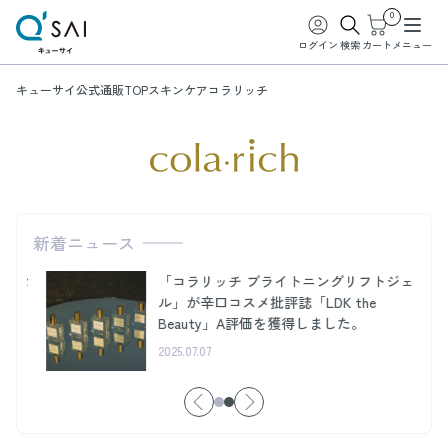
0
ログイン
検索
カート
メニュー
キューサイ公式通販TOP
スキンケア
コラリッチ
コラリッチ
新着ニュース
「コラリッチ ブライトニングリフトジェ
肌
ル」が辛口コスメ批評誌「LDK the
ル
Beauty」A評価を獲得しました。
ン
2025.07.07
2025