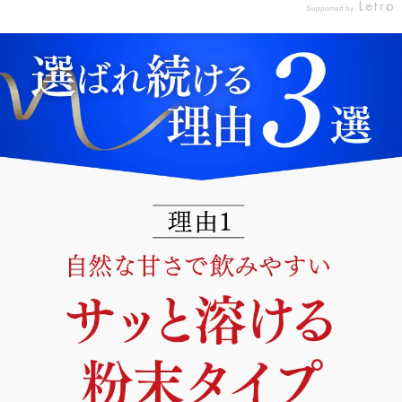
セチルグルコサミンZ #グルコサ
Supported by
らないため、 いつものコーヒー
だけど、N-アセチルグルコサミ
ミン #monipla
の風味を邪魔しません。 1日分
ンって、食品から摂ろうと思う
が少量なのも、忙しい朝には続
と、N-アセチルグルコサミン0.
けやすいポイントだと感じまし
5gに対して、桜エビだったら約
た。 無理のない形で、これから
2.5Kg、シイタケだと約680個な
も日々の生活に取り入れていき
んだって。（※キューサイ調
たいと思っています。 #PR #
べ） 桜エビもシイタケも好きだ
キューサイ株式会社 #Nアセチ
けど、そんなに食べるのは絶対
ルグルコサミンZ #グルコサミン
に無理～ それが、たった一袋で
#monipla
摂れてしまう！ ということで、
今日も朝の散歩（近所に朝食を
買いに行く）の前に飲んでみま
した。 #PR #キューサイ株式会
社 #NアセチルグルコサミンZ #
グルコサミン #monipla