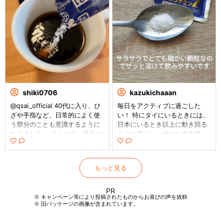
のコーヒーに混ぜて飲んでいま
る❣️ 特にひざの関節軟骨の維持
す☕️ 1日1袋でOKなのも、忙しい
は、今から大事にしたいなと
ママにはありがたい◎ 将来もひ
思っているよ😊 N-アセチルグ
ざや肩、股関節などの関節軟骨
ルコサミンZの粉末は細かい顆
をしっかり維持して、 運動会で
粒みたいな感じで、スプーンや
走ったり、公園で一緒に遊んだ
トレーに出しても舞い上がりに
り… 「まだ大丈夫」ではなく、
くいのが印象的◎ ほんのり甘み
“今からコツコツ”がわたしの健
があって飲みやすく、さっと溶
康習慣です🌿 未来の自分のため
けるから、朝食のコーヒーに混
に、無理なく続けていきたいな
ぜても味を邪魔しにくいところ
shiki0706
kazukichaaan
と思います✨ ┈┈┈┈┈┈┈┈┈┈┈┈┈
が気に入っているよ☕️ 1日1袋が
@qsai_official 40代に入り、ひ
毎日をアクティブに過ごした
┈ N-アセチルグルコサミンZ
目安で量が少なめなのも続けや
ざや手指など、日常的によく使
い！ 特にタイにいるときには、
【機能性表示食品】 ┈┈┈┈┈
すいポイント🩷 朝うっかり忘れ
う部分のことも意識するように
日本にいるとき以上に動き回る
┈┈┈┈┈┈┈┈┈ #PR #
た日は、個包装だからそのまま
なりました。 そんな中、最近は
ことが多いし、何かと体力勝
キューサイ株式会社 #Nアセチ
バッグに入れて目的地に持って
夫婦で N-アセチルグルコサミン
負。 そこで今回飲み始めたの
ルグルコサミンZ #グルコサミン
行けたのも便利だったよ✨️ 将来
Z を取り入れています。 朝の
が、機能性表示食品のN-アセチ
#monipla
のために、今の暮らしの中で自
コーヒーを淹れるタイミング
ルグルコサミンZ 軟骨成分であ
然に取り入れられるのが助かる
もっと見る
で、スプーンに出した粉末を
るN-アセチルグルコサミンは、
🥰 これからも、自分のペースで
さっと混ぜるだけ。 手軽に取り
50歳を境にぐんぐんと減少して
健康維持を意識しながら続けて
入れられるので、習慣にしやす
しまうんだって。 軟骨が減るっ
PR
いきたいなと思っているよ🌿 ▼
※ キャンペーン等により投稿されたものからお喜びの声を抜粋
いのが嬉しいです。 粉末は細か
てことは、あちこちがスムーズ
公式Instagram @qsai_official #
くさらっとしていて溶けやす
に動かなくなっちゃうってこと
PR #キューサイ株式会社 #Nア
く、味や甘みがほとんど気にな
だよね。。。 それは大変だ！