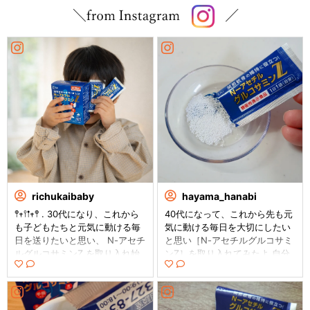
richukaibaby
hayama_hanabi
𖤣𖥧𖥣𖡡𖥧𖤣 . 30代になり、これから
40代になって、これから先も元
も子どもたちと元気に動ける毎
気に動ける毎日を大切にしたい
日を送りたいと思い、 N-アセチ
と思い［N-アセチルグルコサミ
ルグルコサミンZ を取り入れ始
ンZ］を取り入れてみたよ 自分
めました✨ 顆粒タイプでほんの
より背の高い子どもを毎日バイ
り甘く、そのままでも飲みやす
クで送迎しているから、いくつ
いのが嬉しいポイント。 粉末も
になってもバイクをしっかり支
細かくてサッと溶けるので、朝
えられるようにしたいと思って