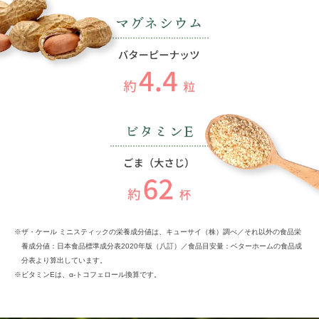
※ザ・ケール ミニスティックの栄養成分値は、キューサイ（株）調べ／それ以外の食品栄
養成分値：日本食品標準成分表2020年版（八訂）／食品目安量：ベターホームの食品成
分表より算出しています。
※ビタミンEは、α-トコフェロール換算です。