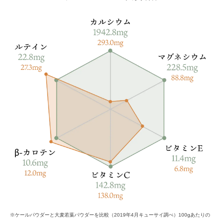
※ケールパウダーと大麦若葉パウダーを比較（2019年4月キューサイ調べ）100gあたりの