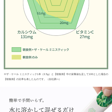
※ザ・ケール ミニスティック1本（3.5g）と【朝食例】中の栄養値を足して100とした場合の
【朝食例】の比率を表したものです。（自社調べ）