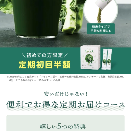
※ 2021年8月口コミ会員サイト「トラミー」調べ（19歳〜62歳の女性206名にアンケートを実施）有効回答数206。
値は「とても飲みやすい」「飲みやすい」の合計。