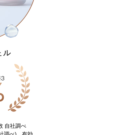
数 自社調べ
社調べ) 有効