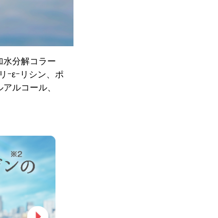
 加水分解コラー
ｰεｰリシン、ポ
ルアルコール、