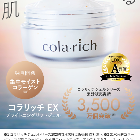
※1 コラリッチジェルシリーズ2026年3月末時点販売数 自社調べ ※2 加水分解コラー
ゲン、水溶性コラーゲン、セイヨウハッカエキス、アルニカエキス、ポリｰεｰリシン、