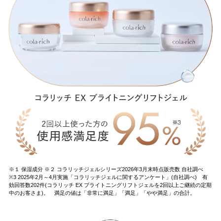
※１ 保湿成分 ※２ コラリッチジェルシリーズ2026年3月末時点販売数 自社調べ
※3 2025年2月～4月実施「コラリッチジェルに関するアンケート」(自社調べ) 有
効回答数202件(コラリッチ EX ブライトニングリフトジェルを2回以上ご継続の定期
中のお客さま)。 満足の値は「非常に満足」「満足」「やや満足」の合計。