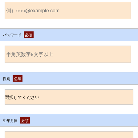
パスワード
必須
性別
必須
生年月日
必須