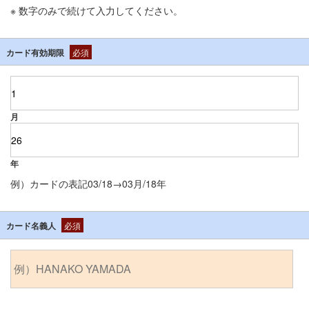
※ 数字のみで続けて入力してください。
カード有効期限
必須
月
年
例）カードの表記03/18→03月/18年
カード名義人
必須